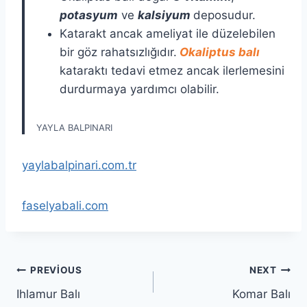
potasyum
ve
kalsiyum
deposudur.
Katarakt ancak ameliyat ile düzelebilen
bir göz rahatsızlığıdır.
Okaliptus balı
kataraktı tedavi etmez ancak ilerlemesini
durdurmaya yardımcı olabilir.
YAYLA BALPINARI
yaylabalpinari.com.tr
faselyabali.com
Yazı
PREVIOUS
NEXT
Ihlamur Balı
Komar Balı
gezinmesi