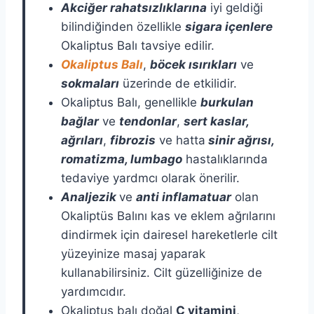
Akciğer rahatsızlıklarına
iyi geldiği
bilindiğinden özellikle
sigara içenlere
Okaliptus Balı tavsiye edilir.
Okaliptus Balı
,
böcek ısırıkları
ve
sokmaları
üzerinde de etkilidir.
Okaliptus Balı, genellikle
burkulan
bağlar
ve
tendonlar
,
sert kaslar,
ağrıları
,
fibrozis
ve hatta
sinir ağrısı,
romatizma, lumbago
hastalıklarında
tedaviye yardmcı olarak önerilir.
Analjezik
ve
anti inflamatuar
olan
Okaliptüs Balını kas ve eklem ağrılarını
dindirmek için dairesel hareketlerle cilt
yüzeyinize masaj yaparak
kullanabilirsiniz. Cilt güzelliğinize de
yardımcıdır.
Okaliptus balı doğal
C vitamini
,