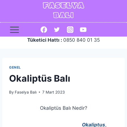
Skip
to
content
Tüketici Hattı :
0850 840 01 35
GENEL
Okaliptüs Balı
By
Faselya Balı
7 Mart 2023
Okaliptüs Balı Nedir?
Okaliptus
,